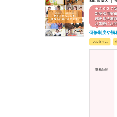
岡山市南区 ｜
★２０２７
新卒採用実績
施設見学随
お気軽にお
研修制度や福
フルタイム
勤務時間