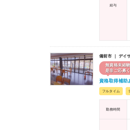
給与
備前市 ｜ デ
無資格未経
是非ご応募く
資格取得補助
フルタイム
勤務時間