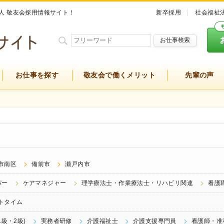
人 敬友会採用情報サイト！
新卒採用
社会福祉
お仕事検索
お仕事を探す
敬友会で働くメリット
先輩の声
市南区
備前市
瀬戸内市
パー
ケアマネジャー
理学療法士・作業療法士・リハビリ関連
看護
トタイム
級・2級)
実務者研修
介護福祉士
介護支援専門員
看護師・准