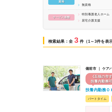
資格
無資格
特別養護老人ホーム
サービス形態
居宅介護支援
3
検索結果：全
件（1～3件を表
備前市 ｜ ケア
《五味の市
扶養内勤務可
扶養内勤務Ｏ
パートタイム