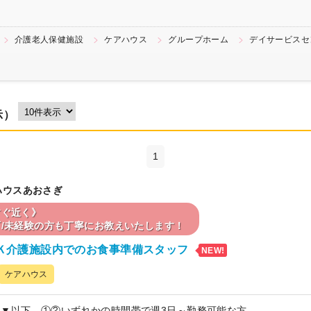
介護老人保健施設
ケアハウス
グループホーム
デイサービスセ
示）
1
ハウスあおさぎ
すぐ近く》
/未経験の方も丁寧にお教えいたします！
Ｋ介護施設内でのお食事準備スタッフ
NEW!
ケアハウス
▼以下、①②いずれかの時間帯で週3日～勤務可能な方