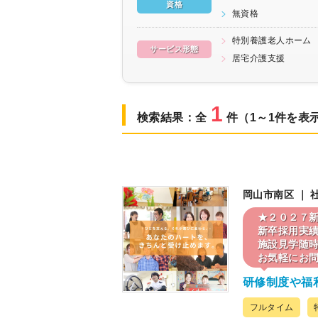
資格
無資格
特別養護老人ホーム
サービス形態
居宅介護支援
1
検索結果：全
件（1～1件を表
岡山市南区 ｜
★２０２７
新卒採用実績
施設見学随
お気軽にお
研修制度や福
フルタイム