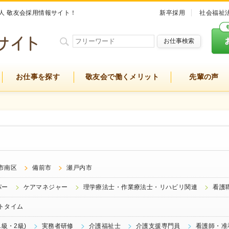
人 敬友会採用情報サイト！
新卒採用
社会福祉
お仕事検索
お仕事を探す
敬友会で働くメリット
先輩の声
市南区
備前市
瀬戸内市
パー
ケアマネジャー
理学療法士・作業療法士・リハビリ関連
看護
トタイム
級・2級)
実務者研修
介護福祉士
介護支援専門員
看護師・准