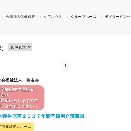
介護老人保健施設
ケアハウス
グループホーム
デイサービスセ
示）
1
 社会福祉法人 敬友会
新卒採用案内開始★
あり♪
時対応いたしますので
問い合わせください！
利厚生充実２０２７年新卒採用介護職員
特別養護老人ホーム