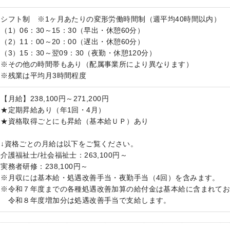
シフト制 ※1ヶ月あたりの変形労働時間制（週平均40時間以内）
（1）06：30～15：30（早出・休憩60分）
（2）11：00～20：00（遅出・休憩60分）
（3）15：30～翌09：30（夜勤・休憩120分）
※その他の時間帯もあり（配属事業所により異なります）
※残業は平均月3時間程度
【月給】238,100円～271,200円
★定期昇給あり（年1回・4月）
★資格取得ごとにも昇給（基本給ＵＰ）あり
↓資格ごとの月給は以下をご覧ください。
介護福祉士/社会福祉士：263,100円～
実務者研修：238,100円～
※月収には基本給・処遇改善手当・夜勤手当（4回）を含みます。
※令和７年度までの各種処遇改善加算の給付金は基本給に含まれて
令和８年度増加分は処遇改善手当で支給します。